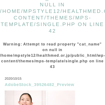
NULL IN
/HOME/MPSTYLE12/HEALTHMED.
CONTENT/THEMES/MPS-
TEMPLATE/SINGLE.PHP
ON LINE
42
Warning
: Attempt to read property "cat_name"
on null in
/home/mpstyle12/healthmed.or.jp/public_html/wp
content/themes/mps-template/single.php
on line
43
2020/10/15
AdobeStock_39526482_Preview