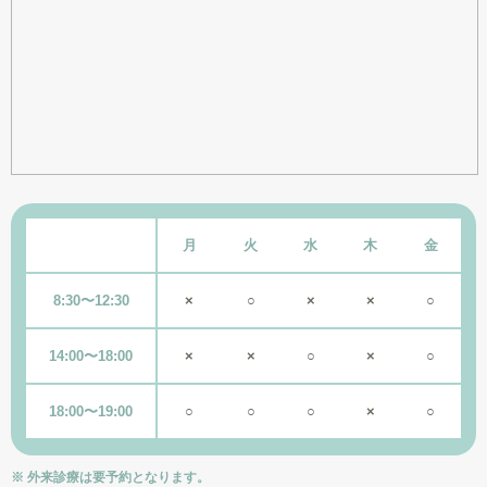
月
火
水
木
金
8:30〜12:30
×
○
×
×
○
14:00〜18:00
×
×
○
×
○
18:00〜19:00
○
○
○
×
○
※ 外来診療は要予約となります。