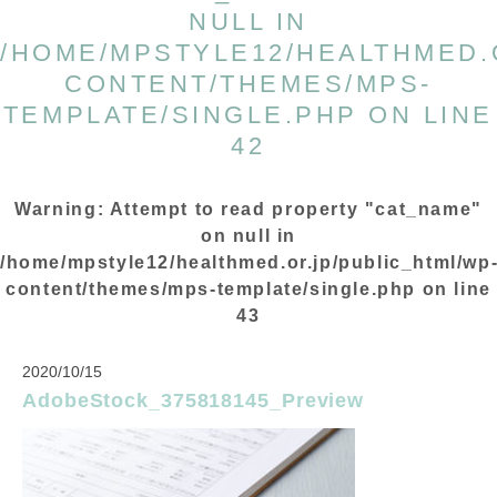
NULL IN
/HOME/MPSTYLE12/HEALTHMED.
CONTENT/THEMES/MPS-
TEMPLATE/SINGLE.PHP
ON LINE
42
Warning
: Attempt to read property "cat_name"
on null in
/home/mpstyle12/healthmed.or.jp/public_html/wp
content/themes/mps-template/single.php
on line
43
2020/10/15
AdobeStock_375818145_Preview