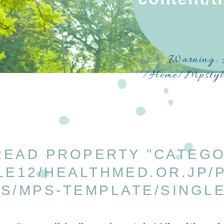
Warning
:
/home/mpstyl
 READ PROPERTY "CATEG
LE12/HEALTHMED.OR.JP/
S/MPS-TEMPLATE/SINGLE