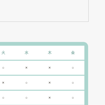
火
水
木
金
○
×
×
○
×
○
×
○
○
○
×
○