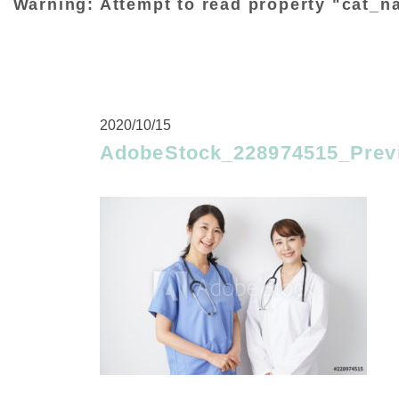
Warning
: Attempt to read property "cat_n
2020/10/15
AdobeStock_228974515_Prev