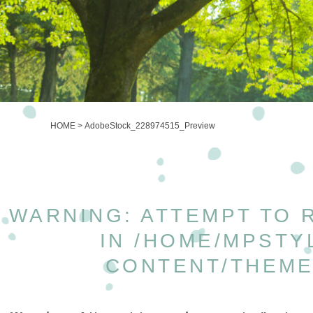
HOME
>
AdobeStock_228974515_Preview
WARNING
: ATTEMPT TO
IN
/HOME/MPSTY
CONTENT/THEME