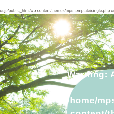
r.jp/public_html/wp-content/themes/mps-template/single.php
on
Warning
: 
/home/mps
content/t