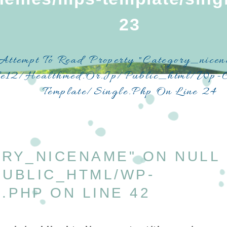
23
 Attempt To Read Property "category_nice
e12/healthmed.or.jp/public_html/wp-C
Template/single.php
On Line
24
ORY_NICENAME" ON NULL
PUBLIC_HTML/WP-
.PHP
ON LINE
42