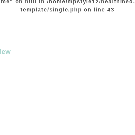
ame" on null in
/home/mpstyle12/healthmed.
template/single.php
on line
43
iew