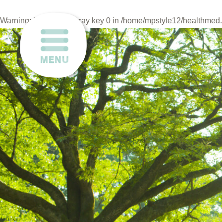
Warning
: Undefined array key 0 in
/home/mpstyle12/healthmed.o