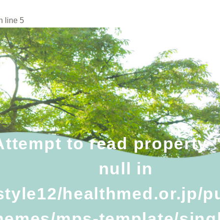
 line
5
Attempt to read property
null in
tyle12/healthmed.or.jp/p
hemes/mps-template/sing